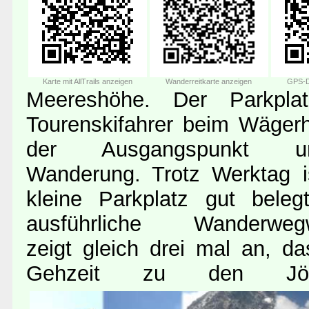
Karte mit AllTrails anzeigen
Wanderreitkarte anzeigen
GPS-D
Meereshöhe. Der Parkplat
Tourenskifahrer beim Wägerh
der Ausgangspunkt un
Wanderung. Trotz Werktag i
kleine Parkplatz gut beleg
ausführliche Wanderwegw
zeigt gleich drei mal an, da
Gehzeit zu den Jöri