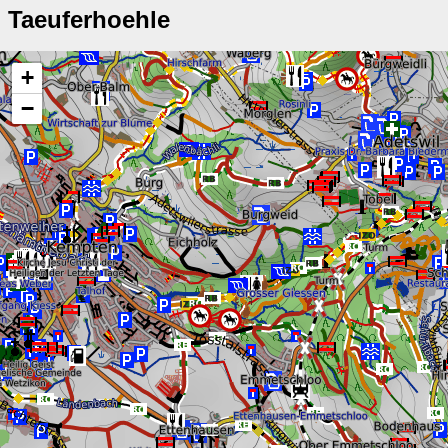
Taeuferhoehle
+
−