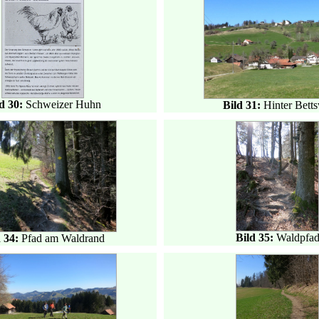
d 30:
Schweizer Huhn
Bild 31:
Hinter Betts
Bild 35:
Waldpfa
d 34:
Pfad am Waldrand