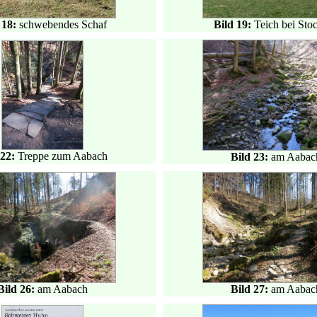
 18:
schwebendes Schaf
Bild 19:
Teich bei Stoc
 22:
Treppe zum Aabach
Bild 23:
am Aabac
Bild 26:
am Aabach
Bild 27:
am Aabac