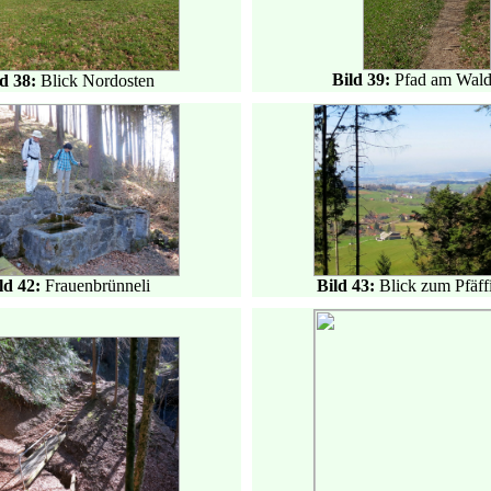
Bild 39:
Pfad am Wald
ld 38:
Blick Nordosten
ld 42:
Frauenbrünneli
Bild 43:
Blick zum Pfäff