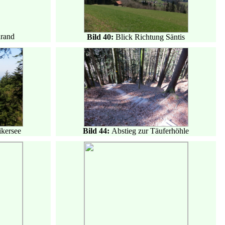
rand
Bild 40:
Blick Richtung Säntis
ikersee
Bild 44:
Abstieg zur Täuferhöhle