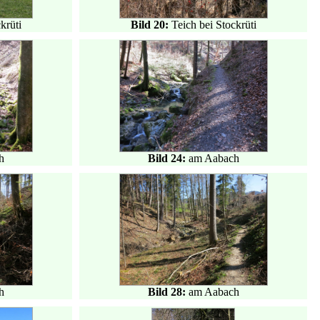
krüti
Bild 20:
Teich bei Stockrüti
h
Bild 24:
am Aabach
h
Bild 28:
am Aabach